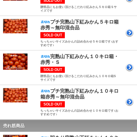
SOLD OUT
贈答品にもお使い頂けるこだわり紅みかん５キロ箱Ｓサ
イズです
プチ完熟山下紅みかん５キロ箱
赤秀～無印混合品
SOLD OUT
ちっちゃいサイズみかんの詰め合わせ５キロ箱です♪おす
すめです♪
完熟山下紅みかん１０キロ箱・
赤秀・Ｓ
SOLD OUT
贈答品にもお使い頂けるこだわり紅みかん１０キロ箱S
サイズです
プチ完熟山下紅みかん１０キロ
箱赤秀～無印混合品
SOLD OUT
ちっちゃいサイズみかんの詰め合わせ１０キロ箱です♪お
すすめです♪
売れ筋商品