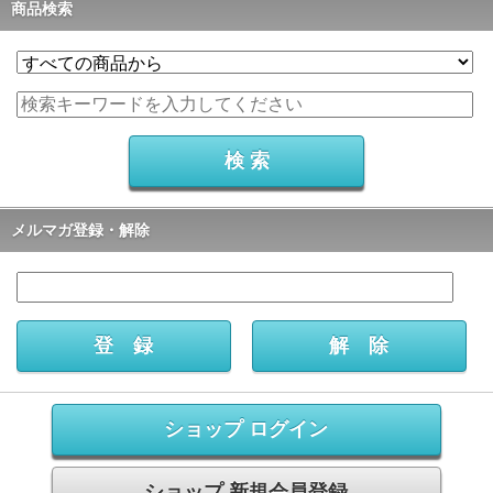
商品検索
メルマガ登録・解除
ショップ ログイン
ショップ 新規会員登録