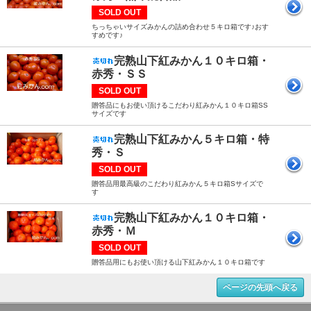
SOLD OUT
ちっちゃいサイズみかんの詰め合わせ５キロ箱です♪おす
すめです♪
完熟山下紅みかん１０キロ箱・
赤秀・ＳＳ
SOLD OUT
贈答品にもお使い頂けるこだわり紅みかん１０キロ箱SS
サイズです
完熟山下紅みかん５キロ箱・特
秀・Ｓ
SOLD OUT
贈答品用最高級のこだわり紅みかん５キロ箱Sサイズで
す
完熟山下紅みかん１０キロ箱・
赤秀・Ｍ
SOLD OUT
贈答品用にもお使い頂ける山下紅みかん１０キロ箱です
ページの先頭へ戻る