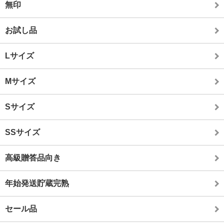
無印
お試し品
Lサイズ
Mサイズ
Sサイズ
SSサイズ
高級贈答品向き
年始発送貯蔵完熟
セール品