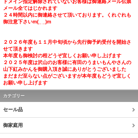
ドメイン指定解除されていないお客様は御連絡メール伝票
メール全てはじかれます
２４時間以内に御連絡させて頂いております。くれぐれも
御注意下さいm(_ _)m
２０２６年度も１１月中旬頃から先行御予約受付を開始さ
せて頂きます
本年度も御検討の程どうぞ宜しくお願い申し上げます
２０２５年度は沢山のお客様に有田のうまいもんやさんの
山下紅みかんを御購入頂き誠にありがとうございました
まだまだ至らない点がございますが本年度もどうぞ宜しく
お願い申し上げます
カテゴリー
セール品
御家庭用