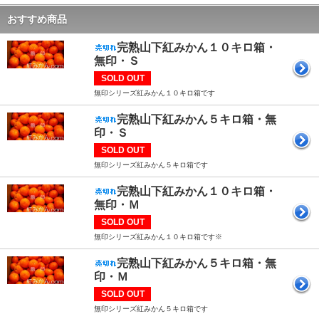
おすすめ商品
完熟山下紅みかん１０キロ箱・
無印・Ｓ
SOLD OUT
無印シリーズ紅みかん１０キロ箱です
完熟山下紅みかん５キロ箱・無
印・Ｓ
SOLD OUT
無印シリーズ紅みかん５キロ箱です
完熟山下紅みかん１０キロ箱・
無印・Ｍ
SOLD OUT
無印シリーズ紅みかん１０キロ箱です※
完熟山下紅みかん５キロ箱・無
印・Ｍ
SOLD OUT
無印シリーズ紅みかん５キロ箱です