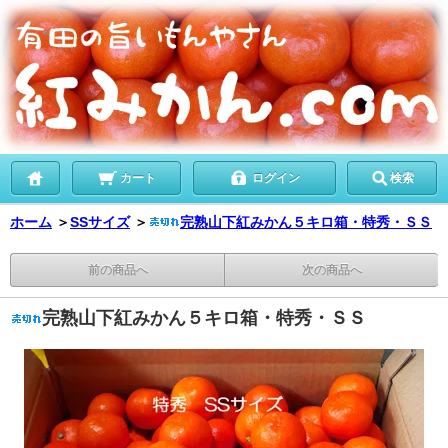
カート
ログイン
検索
ホーム
＞
SSサイズ
＞
完熟山下紅みかん５キロ箱・特秀・ＳＳ
前の商品へ
次の商品へ
完熟山下紅みかん５キロ箱・特秀・ＳＳ