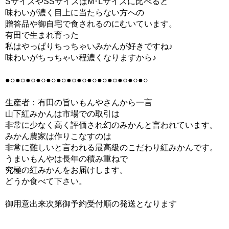
SサイズやSSサイズはM･Lサイズに比べると
味わいが濃く目上に当たらない方への
贈答品や御自宅で食されるのにむいています。
有田で生まれ育った
私はやっぱりちっちゃいみかんが好きですね♪
味わいがちっちゃい程濃くなりますから♪
●○●○●○●○●○●○●○●○●○●○●○●○●○●○
生産者：有田の旨いもんやさんから一言
山下紅みかんは市場での取引は
非常に少なく高く評価され幻のみかんと言われています。
みかん農家は作りこなすのは
非常に難しいと言われる最高級のこだわり紅みかんです。
うまいもんやは長年の積み重ねで
究極の紅みかんをお届けします。
どうか食べて下さい。
御用意出来次第御予約受付順の発送となります