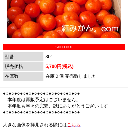
SOLD OUT
型番
301
販売価格
5,700円(税込)
在庫数
在庫０個 完売致しました
●○●○●○●○●○●○●○●○●○●○●○●○●○●
本年度は再販予定はございません。
本年度も早々の完売、誠にありがとうございます
●○●○●○●○●○●○●○●○●○●○●○●○●○●
大きな画像を拝見される際には
こちら